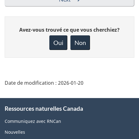
Donnez
Avez-vous trouvé ce que vous cherchiez?
votre
rétroaction
Oui
Non
sur
cette
page
Date de modification :
2026-01-20
About
Ressources naturelles Canada
this
site
Communiquez avec RNCan
Nouvelles