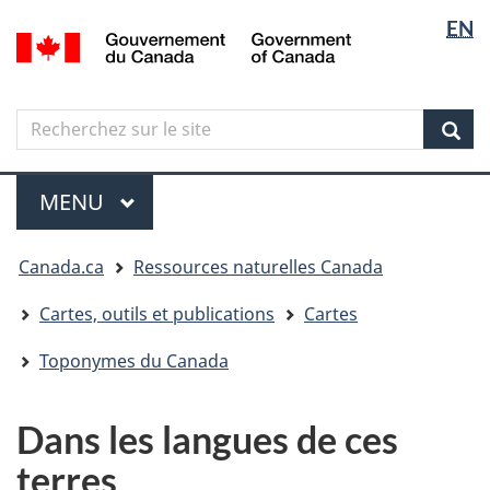
Sélectio
Langua
EN
Aller
Skip
Passer
/
de
selectio
au
to
à
Government
contenu
"About
la
la
of
principal
government"
version
Canada
langue
Search
Recherchez
HTML
sur
simplifiée
Sear
le
Menu
site
MENU
PRINCIPAL
Vous
Canada.ca
Ressources naturelles Canada
êtes
ici
Cartes, outils et publications
Cartes
Toponymes du Canada
Dans les langues de ces
terres