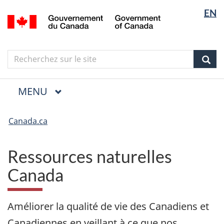
Sélection
Language
EN
Aller
Skip
Passer
/
de
selection
au
to
à
Government
la
contenu
"About
la
of
langue
principal
government"
version
Canada
Search
Recherchez
HTML
sur
simplifiée
Sear
le
Menu
site
MENU
PRINCIPAL
Vous
êtes
Canada.ca
ici
Ressources naturelles
Canada
Améliorer la qualité de vie des Canadiens et
Canadiennes en veillant à ce que nos