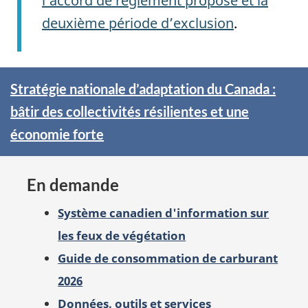
l’accord de règlement proposé et la
deuxième période d’exclusion
.
Pleins
Stratégie nationale d’adaptation du Canada :
feux
bâtir des collectivités résilientes et une
sur
économie forte
En demande
Système canadien d'information sur
les feux de végétation
Guide de consommation de carburant
2026
Données, outils et services