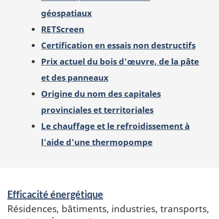
géospatiaux
RETScreen
Certification en essais non destructifs
Prix actuel du bois d'œuvre, de la pâte
et des panneaux
Origine du nom des capitales
provinciales et territoriales
Le chauffage et le refroidissement à
l'aide d'une thermopompe
Services
Efficacité énergétique
et
renseignements
Résidences, bâtiments, industries, transports,