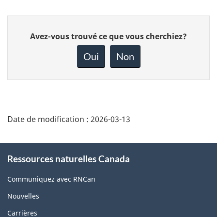
Donnez
Avez-vous trouvé ce que vous cherchiez?
votre
rétroaction
Oui
Non
sur
cette
page
Date de modification :
2026-03-13
About
this
Ressources naturelles Canada
site
Communiquez avec RNCan
Nouvelles
Carrières