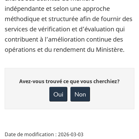
indépendante et selon une approche
méthodique et structurée afin de fournir des
services de vérification et d’évaluation qui
contribuent à l’amélioration continue des
opérations et du rendement du Ministère.
Donnez
Avez-vous trouvé ce que vous cherchiez?
votre
rétroaction
Oui
Non
sur
cette
page
Date de modification :
2026-03-03