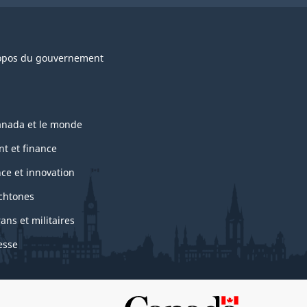
opos du gouvernement
anada et le monde
nt et finance
nce et innovation
chtones
ans et militaires
esse