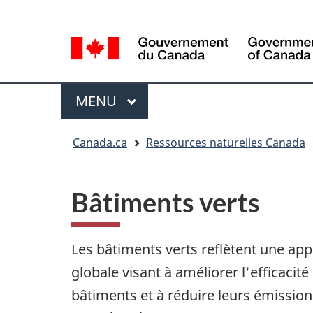
Sélection
Language
de
selection
la
langue
Menu
MENU
PRINCIPAL
Vous
Canada.ca
Ressources naturelles Canada
êtes
ici
Bâtiments verts
Les bâtiments verts reflètent une ap
globale visant à améliorer l'efficacit
bâtiments et à réduire leurs émission