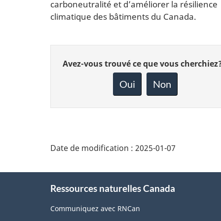
carboneutralité et d’améliorer la résilience
climatique des bâtiments du Canada.
Donnez
Avez-vous trouvé ce que vous cherchiez
votre
rétroaction
Oui
Non
sur
cette
page
Date de modification :
2025-01-07
About
Ressources naturelles Canada
this
site
Communiquez avec RNCan