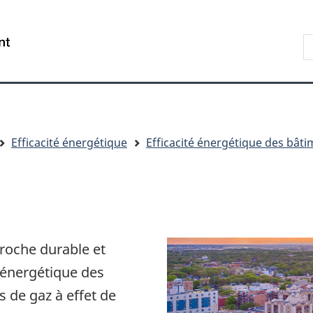
Aller
Skip
Passer
au
to
à
R
/
contenu
"About
la
s
Government
principal
government"
version
le
of
HTML
s
Canada
simplifiée
Efficacité énergétique
Efficacité énergétique des bât
proche durable et
é énergétique des
s de gaz à effet de