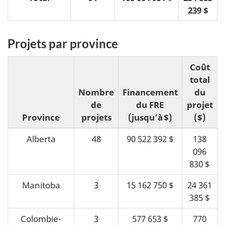
239 $
Projets par province
Coût
total
Nombre
Financement
du
de
du FRE
projet
Province
projets
(jusqu’à $)
($)
Alberta
48
90 522 392 $
138
096
830 $
Manitoba
3
15 162 750 $
24 361
385 $
Colombie-
3
577 653 $
770