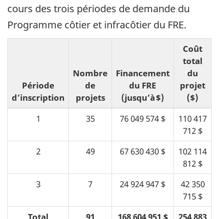
cours des trois périodes de demande du
Programme côtier et infracôtier du FRE.
Coût
total
Nombre
Financement
du
Période
de
du FRE
projet
d’inscription
projets
(jusqu’à $)
($)
1
35
76 049 574 $
110 417
712 $
2
49
67 630 430 $
102 114
812 $
3
7
24 924 947 $
42 350
715 $
Total
91
168 604 951 $
254 883