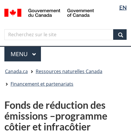
Sélectio
Langua
EN
Aller
Skip
Passer
/
de
selectio
au
to
à
Government
contenu
"About
la
la
of
principal
government"
version
Canada
langue
Search
Recherchez
HTML
sur
simplifiée
Sear
le
Menu
site
MENU
PRINCIPAL
Vous
Canada.ca
Ressources naturelles Canada
êtes
ici
Financement et partenariats
Fonds de réduction des
émissions –programme
côtier et infracôtier