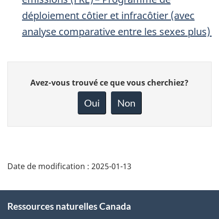
déploiement côtier et infracôtier (avec
analyse comparative entre les sexes plus)
Donnez
Avez-vous trouvé ce que vous cherchiez?
votre
rétroaction
Oui
Non
sur
cette
page
Date de modification :
2025-01-13
About
Ressources naturelles Canada
this