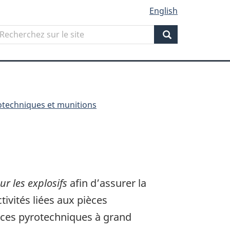
English
Search
echerchez
ur
Search
ite
rotechniques et munitions
r les explosifs
afin d’assurer la
ivités liées aux pièces
èces pyrotechniques à grand