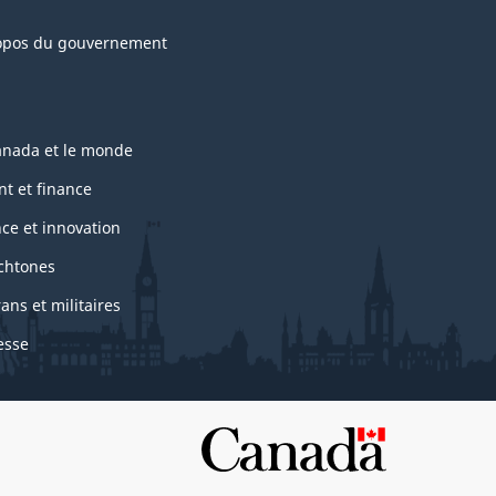
opos du gouvernement
anada et le monde
nt et finance
nce et innovation
chtones
ans et militaires
esse