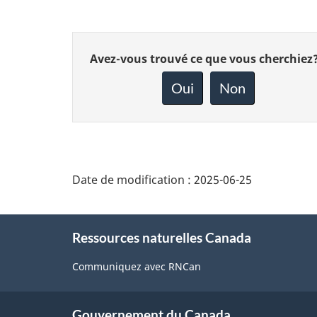
Donnez
Avez-vous trouvé ce que vous cherchiez
votre
rétroaction
Oui
Non
sur
cette
page
Date de modification :
2025-06-25
About
Ressources naturelles Canada
this
site
Communiquez avec RNCan
Gouvernement du Canada