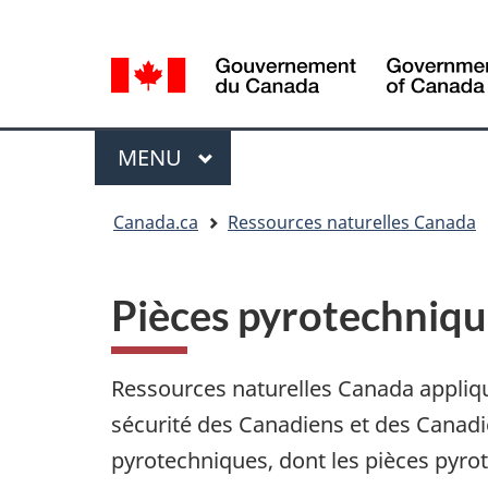
Sélection
Language
de
selection
la
langue
Menu
MENU
PRINCIPAL
Vous
Canada.ca
Ressources naturelles Canada
êtes
ici
Pièces pyrotechniqu
Ressources naturelles Canada appliq
sécurité des Canadiens et des Canadie
pyrotechniques, dont les pièces pyr