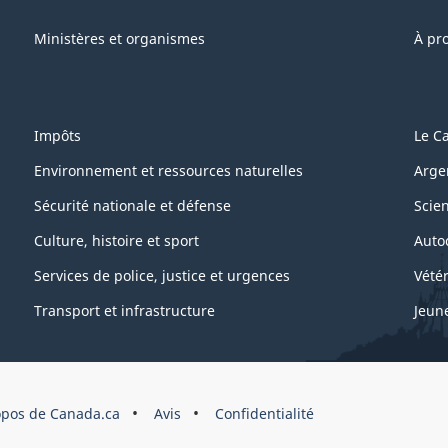
Ministères et organismes
À pr
Impôts
Le C
Environnement et ressources naturelles
Arge
Sécurité nationale et défense
Scie
Culture, histoire et sport
Auto
Services de police, justice et urgences
Vétér
Transport et infrastructure
Jeun
opos de Canada.ca
Avis
Confidentialité