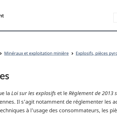
Aller
Skip
Passer
au
to
à
R
/
contenu
"About
la
s
Government
principal
government"
version
le
of
HTML
s
Canada
simplifiée
Minéraux et exploitation minière
Explosifs, pièces py
es
ue la
Loi sur les explosifs
et le
Règlement de 2013 su
nnes. Il s’agit notamment de réglementer les act
otechniques à l’usage des consommateurs, les pi