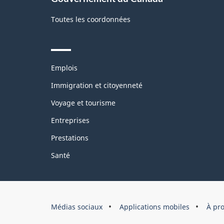
Toutes les coordonnées
Themes
Emplois
and
topics
Immigration et citoyenneté
Voyage et tourisme
Entreprises
Prestations
Santé
Organisation
Médias sociaux
Applications mobiles
À pr
du
gouvernement