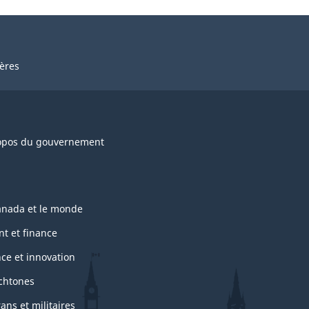
ières
opos du gouvernement
anada et le monde
nt et finance
nce et innovation
chtones
ans et militaires