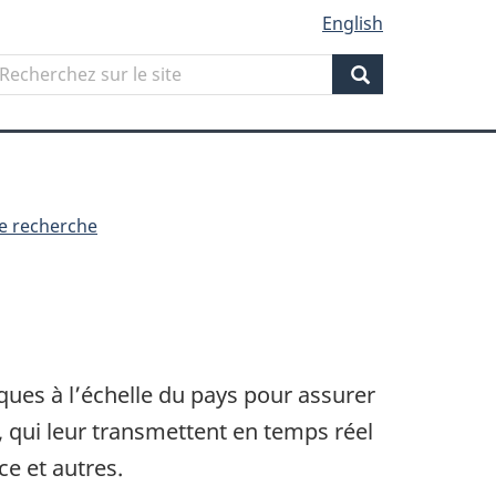
English
Search
echerchez
ur
Search
ite
e recherche
iques à l’échelle du pays pour assurer
, qui leur transmettent en temps réel
ce et autres.