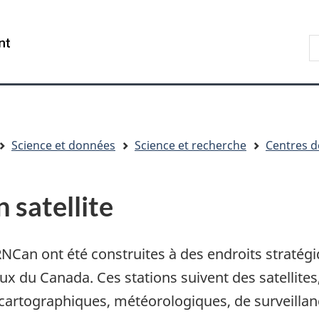
Aller
Skip
Passer
au
to
à
R
/
contenu
"About
la
s
Government
principal
government"
version
le
of
HTML
s
Canada
simplifiée
Science et données
Science et recherche
Centres d
 satellite
 RNCan ont été construites à des endroits stratég
aux du Canada. Ces stations suivent des satellites
 cartographiques, météorologiques, de surveillan