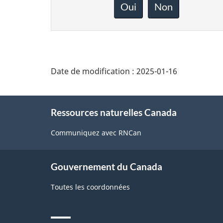
rétroaction
Oui
Non
sur
cette
page
Date de modification :
2025-01-16
About
Ressources naturelles Canada
this
site
Communiquez avec RNCan
Gouvernement du Canada
Toutes les coordonnées