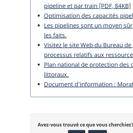
pipeline et par train [PDF, 84KB]
Optimisation des capacités pipel
Les pipelines sont un moyen sûr,
les faits.
Visitez le site Web du Bureau de
processus relatifs aux ressource
Plan national de protection des 
littoraux.
Document d’information : Moratoi
Donnez
Avez-vous trouvé ce que vous cherchiez
votre