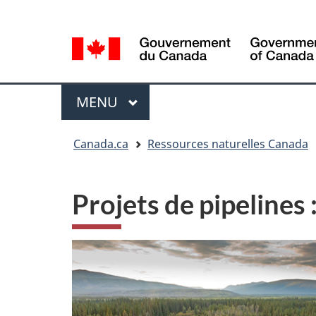
Sélection
Language
de
selection
la
langue
Menu
MENU
PRINCIPAL
Vous
Canada.ca
Ressources naturelles Canada
êtes
ici
Projets de pipelines