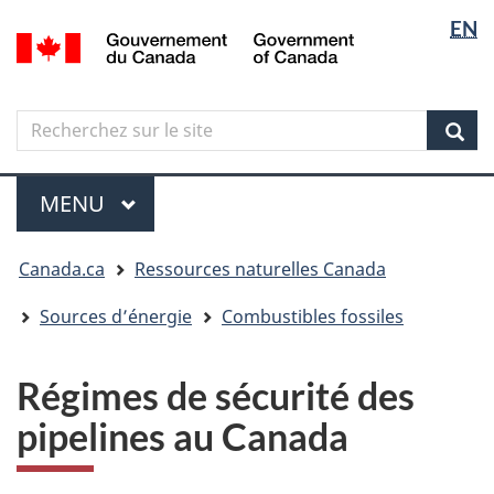
Sélectio
Langua
EN
Aller
Skip
Passer
/
de
selectio
au
to
à
Government
contenu
"About
la
la
of
principal
government"
version
Canada
langue
Search
Recherchez
HTML
sur
simplifiée
Sear
le
Menu
site
MENU
PRINCIPAL
Vous
Canada.ca
Ressources naturelles Canada
êtes
ici
Sources d’énergie
Combustibles fossiles
Régimes de sécurité des
pipelines au Canada