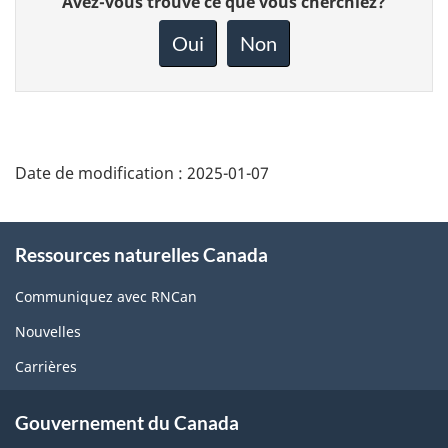
Avez-vous trouvé ce que vous cherchiez?
votre
rétroaction
Oui
Non
sur
cette
page
Date de modification :
2025-01-07
About
Ressources naturelles Canada
this
site
Communiquez avec RNCan
Nouvelles
Carrières
Gouvernement du Canada