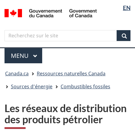
Sélectio
Langua
EN
Aller
Skip
Passer
/
de
selectio
au
to
à
Government
contenu
"About
la
la
of
principal
government"
version
Canada
langue
Search
Recherchez
HTML
sur
simplifiée
Sear
le
Menu
site
MENU
PRINCIPAL
Vous
Canada.ca
Ressources naturelles Canada
êtes
ici
Sources d’énergie
Combustibles fossiles
Les réseaux de distribution
des produits pétrolier