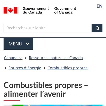
Sélectio
Langua
EN
Aller
Skip
Passer
/
de
selectio
au
to
à
Government
contenu
"About
la
la
of
principal
government"
version
Canada
langue
Search
Recherchez
HTML
sur
simplifiée
Sear
le
Menu
site
MENU
PRINCIPAL
Vous
Canada.ca
Ressources naturelles Canada
êtes
ici
Sources d’énergie
Combustibles propres
Combustibles propres –
alimenter l’avenir