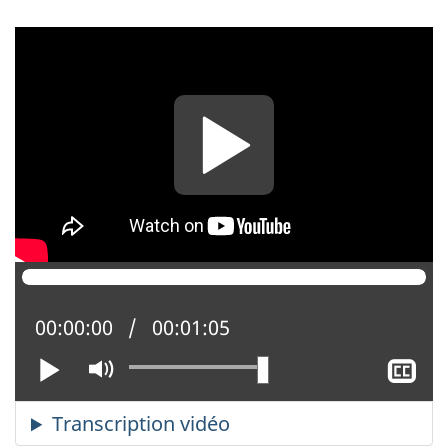
Position actuelle :
00:00:00
Temps total :
00:01:05
Lire
Activer
Af
le
le
mode
so
muet