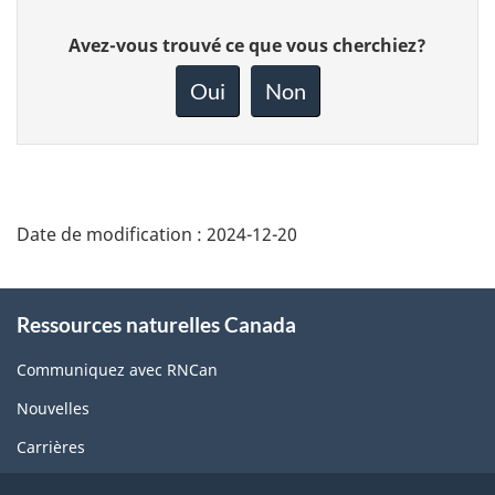
Donnez
Avez-vous trouvé ce que vous cherchiez?
votre
rétroaction
Oui
Non
sur
cette
page
Date de modification :
2024-12-20
About
Ressources naturelles Canada
this
site
Communiquez avec RNCan
Nouvelles
Carrières