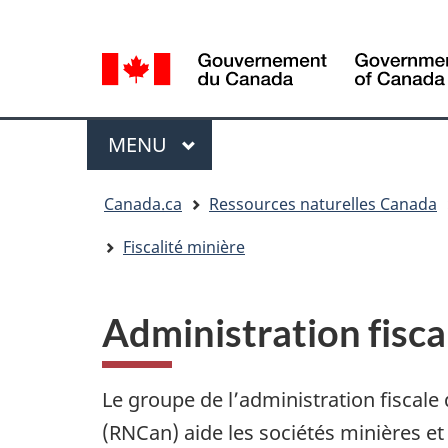
Sélection
Language
de
selection
la
langue
Menu
MENU
PRINCIPAL
Vous
Canada.ca
Ressources naturelles Canada
êtes
ici
Fiscalité minière
Administration fisca
Le groupe de l’administration fiscal
(RNCan) aide les sociétés minières et 