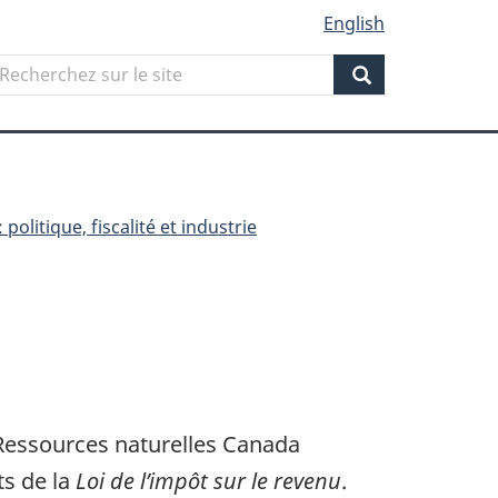
English
Search
echerchez
ur
Search
ite
 politique, fiscalité et industrie
 Ressources naturelles Canada
ts de la
Loi de l’impôt sur le revenu
.