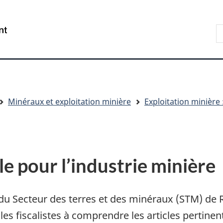
Aller
Skip
Passer
au
to
à
R
/
contenu
"About
la
s
Government
principal
government"
version
le
of
HTML
s
Canada
simplifiée
Minéraux et exploitation minière
Exploitation minière :
le pour l’industrie minière
e du Secteur des terres et des minéraux (STM) de
les fiscalistes à comprendre les articles pertinen