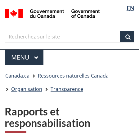
Sélectio
Langua
EN
Aller
Skip
Passer
/
de
selectio
au
to
à
Government
contenu
"About
la
la
of
principal
government"
version
Canada
langue
Search
Recherchez
HTML
sur
simplifiée
Sear
le
Menu
site
MENU
PRINCIPAL
Vous
Canada.ca
Ressources naturelles Canada
êtes
ici
Organisation
Transparence
Rapports et
responsabilisation